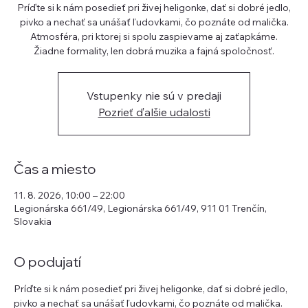
Príďte si k nám posedieť pri živej heligonke, dať si dobré jedlo,
pivko a nechať sa unášať ľudovkami, čo poznáte od malička.
Atmosféra, pri ktorej si spolu zaspievame aj zaťapkáme.
Žiadne formality, len dobrá muzika a fajná spoločnosť.
Vstupenky nie sú v predaji
Pozrieť ďalšie udalosti
Čas a miesto
11. 8. 2026, 10:00 – 22:00
Legionárska 661/49, Legionárska 661/49, 911 01 Trenčín,
Slovakia
O podujatí
Príďte si k nám posedieť pri živej heligonke, dať si dobré jedlo, 
pivko a nechať sa unášať ľudovkami, čo poznáte od malička. 