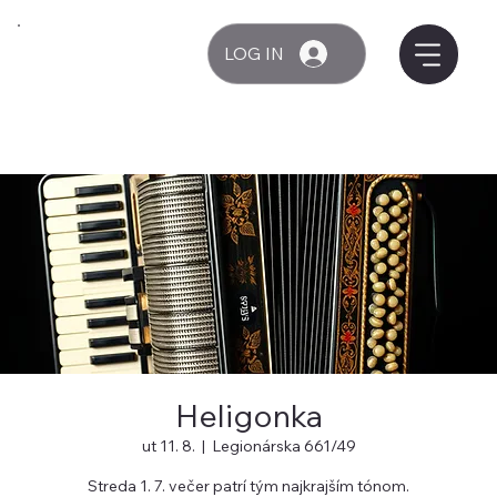
LOG IN
Heligonka
ut 11. 8.
  |  
Legionárska 661/49
Streda 1. 7. večer patrí tým najkrajším tónom.