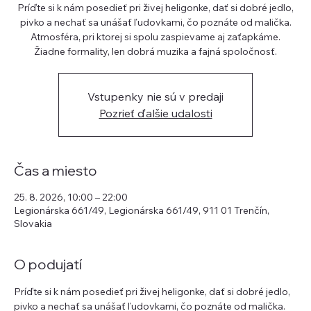
Príďte si k nám posedieť pri živej heligonke, dať si dobré jedlo,
pivko a nechať sa unášať ľudovkami, čo poznáte od malička.
Atmosféra, pri ktorej si spolu zaspievame aj zaťapkáme.
Žiadne formality, len dobrá muzika a fajná spoločnosť.
Vstupenky nie sú v predaji
Pozrieť ďalšie udalosti
Čas a miesto
25. 8. 2026, 10:00 – 22:00
Legionárska 661/49, Legionárska 661/49, 911 01 Trenčín,
Slovakia
O podujatí
Príďte si k nám posedieť pri živej heligonke, dať si dobré jedlo, 
pivko a nechať sa unášať ľudovkami, čo poznáte od malička. 