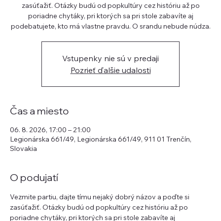
zasúťažiť. Otázky budú od popkultúry cez históriu až po
poriadne chytáky, pri ktorých sa pri stole zabavíte aj
podebatujete, kto má vlastne pravdu. O srandu nebude núdza.
Vstupenky nie sú v predaji
Pozrieť ďalšie udalosti
Čas a miesto
06. 8. 2026, 17:00 – 21:00
Legionárska 661/49, Legionárska 661/49, 911 01 Trenčín,
Slovakia
O podujatí
Vezmite partiu, dajte tímu nejaký dobrý názov a poďte si 
zasúťažiť. Otázky budú od popkultúry cez históriu až po 
poriadne chytáky, pri ktorých sa pri stole zabavíte aj 