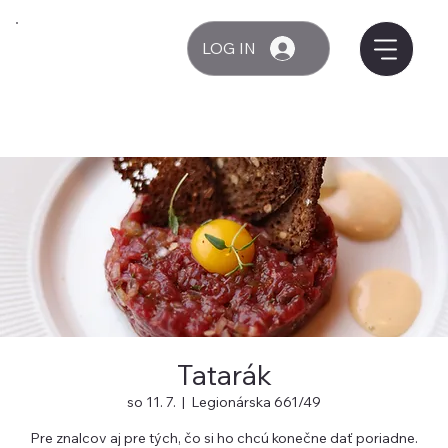
LOG IN
Tatarák
so 11. 7.
  |  
Legionárska 661/49
Pre znalcov aj pre tých, čo si ho chcú konečne dať poriadne.