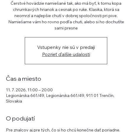
Čerstvé hovädzie namiešané tak, ako má byť, k tomu kopa
chrumkavých hrianok a cesnak po ruke. Klasika, ktorá sa
neomrzí a najlepšie chutí v dobrej spoločnosti pri pive.
Namiešame vám ho rovno podľa chuti, alebo si ho dochutíte
sami presne
Vstupenky nie sú v predaji
Pozrieť ďalšie udalosti
Čas a miesto
11. 7. 2026, 11:00 – 20:00
Legionárska 661/49, Legionárska 661/49, 911 01 Trenčín,
Slovakia
O podujatí
Pre znalcov aj pre tých, čo si ho chcú konečne dať poriadne.