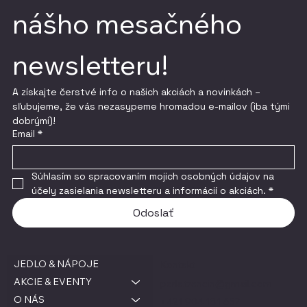
nášho mesačného 
newsletteru!
A získajte čerstvé info o našich akciách a novinkách – 
sľubujeme, že vás nezasypeme hromadou e-mailov (iba tými 
dobrými)!
Email
*
Súhlasím so spracovaním mojich osobných údajov na 
účely zasielania newsletteru a informácií o akciách.
*
Odoslať
JEDLO & NÁPOJE
Kontakt
AKCIE & EVENTY
perla.trencin@gmail.com
O NÁS
+421 904 181 657