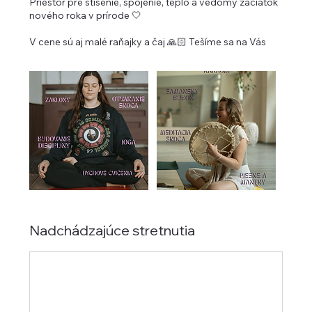
Priestor pre stíšenie, spojenie, teplo a vedomý začiatok
nového roka v prírode 🤍
V cene sú aj malé raňajky a čaj 🙏🏻 Tešíme sa na Vás
Nadchádzajúce stretnutia