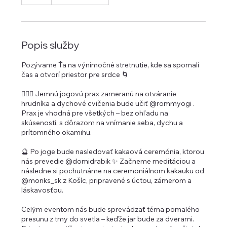
Popis služby
Pozývame Ťa na výnimočné stretnutie, kde sa spomalí
čas a otvorí priestor pre srdce 🌀
🧘🏻‍♀️ Jemnú jogovú prax zameranú na otváranie
hrudníka a dychové cvičenia bude učiť @rommyogi .
Prax je vhodná pre všetkých – bez ohľadu na
skúsenosti, s dôrazom na vnímanie seba, dychu a
prítomného okamihu.
🔮 Po joge bude nasledovať kakaová ceremónia, ktorou
nás prevedie @domidrabik ✨ Začneme meditáciou a
následne si pochutnáme na ceremoniálnom kakauku od
@monks_sk z Košíc, pripravené s úctou, zámerom a
láskavosťou.
Celým eventom nás bude sprevádzať téma pomalého
presunu z tmy do svetla – keďže jar bude za dverami.